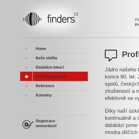
P
P
Home
Prof
Naše služby
Databáze lokací
Jádro našeho t
konce 90. let.
Profil společnosti
spotů, českých
Reference
zkušeností a i
Kontakty
efektivně se v
Díky naší úzké
kontinuálně a c
Registrace
databázi jsme 
nemovitostí
mnoha dílčích k