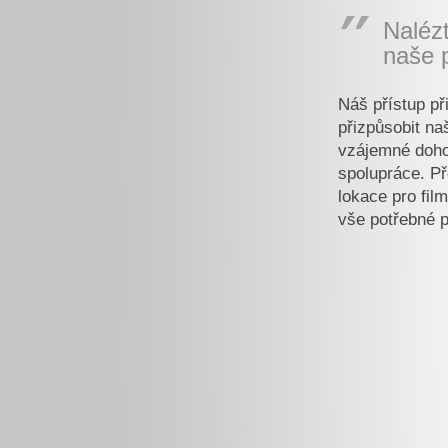
Nalézt
naše 
Náš přístup při
přizpůsobit n
vzájemné dohod
spolupráce. Př
lokace pro film
vše potřebné p